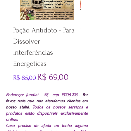
Poção Antídoto - Para
Spray Vibracional
Dissolver
DURGA - Coleção
Interferências
Egrégora Spray
Energéticas
Preço normal
R$ 70,00
Preço normal
Preço promocional
R$ 69,00
R$ 85,00
Endereço: Jundiaí - SP, cep
13206-226
.
Por
favor, note que não atendemos clientes em
nosso ateliê.
Todos os nossos serviços e
produtos estão disponíveis exclusivamente
online.
Caso precise de ajuda ou tenha alguma