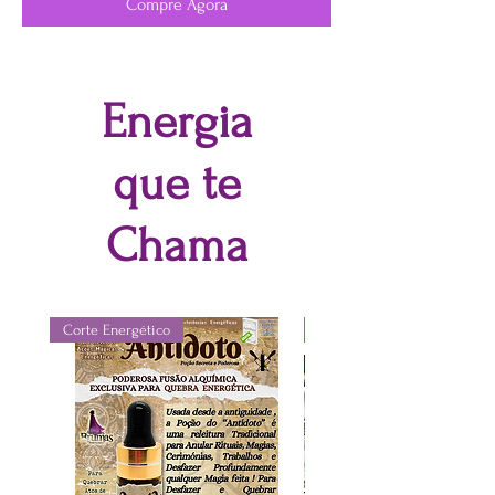
Compre Agora
Energia
que te
Chama
Corte Energético
Spray Vibracional Terapêuti