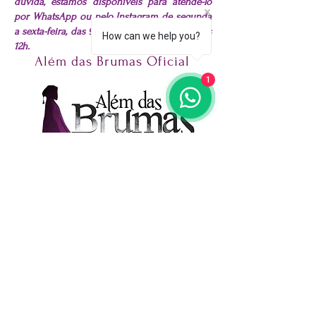
dúvida, estamos disponíveis para atendê-lo
por WhatsApp ou pelo Instagram de segunda
a sexta-feira, das 9h às 18h. Sábado, das 9h às
How can we help you?
12h.
Além das Brumas Oficial
1
Redes Socias
@alemdasbrumasoficial
@
alemdasbrumas.emporio
@alemdasbrumaseventos
@caravanaalemdasbrumasoficial