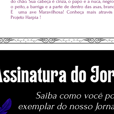
do chão. Sua cabeça é cinza, o papo e a nuca, negro
o peito, a barriga e a parte de dentro das asas, bran
É uma ave Maravilhosa! Conheça mais através
Projeto Harpia !
Saiba como você po
exemplar do nosso Jorna