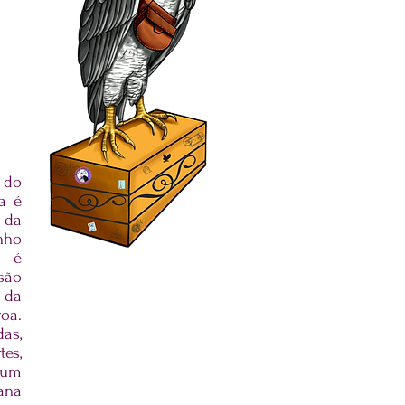
 do
a é
 da
nho
m é
são
 da
roa
.
as,
es,
 um
ana