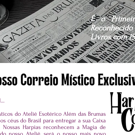
É o Primeir
Reconhecido 
Livros com IS
..
sticos do Ateliê Esotérico Além das Brumas
 os céus do Brasil para entregar a sua Caixa
. Nossas Harpias reconhecem a Magia de
do nosso Ateliê, será o nosso mais novo