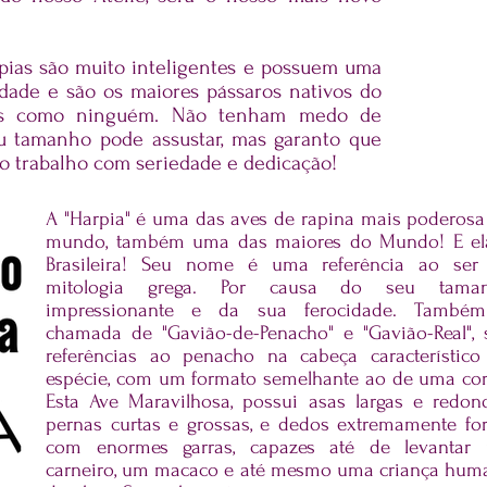
pias são muito inteligentes e possuem uma
rdade e são os maiores pássaros nativos do
éus como ninguém. Não tenham medo de
u tamanho pode assustar, mas garanto que
 o trabalho com seriedade e dedicação!
A "Harpia" é uma das aves de rapina mais poderosa
mundo, também uma das maiores do Mundo! E el
Brasileira! Seu nome é uma referência ao
ser
mitologia grega
. Por causa do seu tama
impressionante e da sua ferocidade. També
chamada de "Gavião-de-Penacho" e "Gavião-Real", 
referências ao penacho na cabeça característico
espécie, com um formato semelhante ao de uma
co
Esta Ave Maravilhosa, possui asas largas e redond
pernas curtas e grossas, e dedos extremamente fort
com enormes garras, capazes até de levantar
carneiro, um macaco e até mesmo uma criança hum