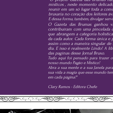
místicos , neste momento delicad
reunir em um só lugar toda a comu
bruxaria no coração dos leitores 
E dessa forma, também, divulgar servi
O Gazeta das Brumas ganhou vi
contribuíram com uma pincelada d
que abrangem a categoria holística
da cada autor. Cada forma única e p
assim como a maneira singular de c
dia. E isso é realmente Lindo! A l
das paginas desse Jornal Bruxo.
Tudo aqui foi pensado para trazer o
nosso mundo Pagão e Místico!
Abra a sua mente e a sua Janela par
sua vida a magia que esse mundo tem 
em cada página!"
Clary Ramos - Editora Chefe