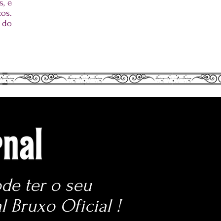
s, e
cos.
 do
de ter o seu
l Bruxo Oficial !