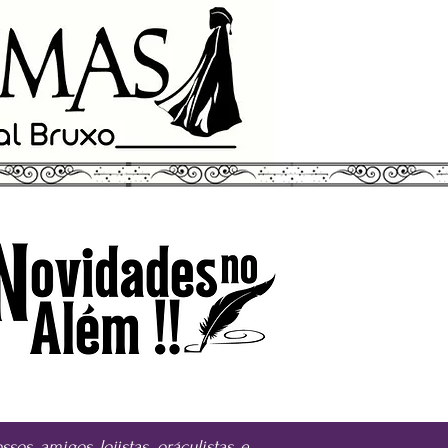
ssos amigos lojistas, oráculistas e