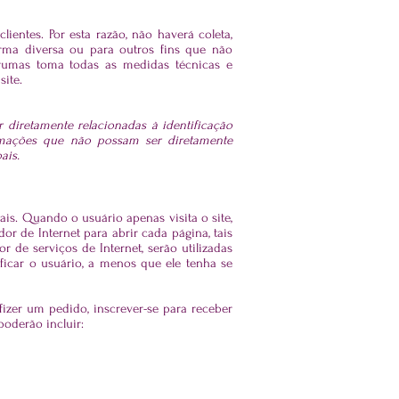
ientes. Por esta razão, não haverá coleta,
rma diversa ou para outros fins que não
 Brumas toma todas as medidas técnicas e
site.
diretamente relacionadas à identificação
ormações que não possam ser diretamente
ais.
ais. Quando o usuário apenas visita o site,
r de Internet para abrir cada página, tais
de serviços de Internet, serão utilizadas
ificar o usuário, a menos que ele tenha se
izer um pedido, inscrever-se para receber
oderão incluir: