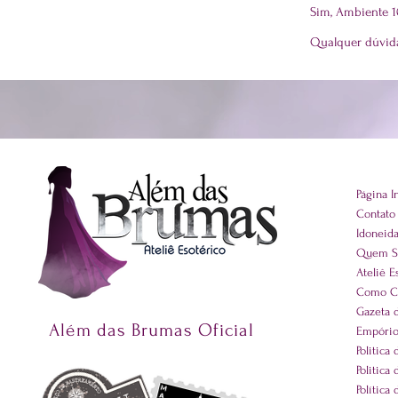
Sim, Ambiente 
Qualquer dúvida
Página In
Contato
Idoneid
Quem 
Ateliê E
Como C
Gazeta 
Além das Brumas Oficial
Empório
Politica
Politica
Política