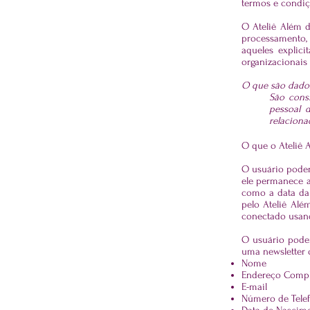
termos e condiçõ
O Ateliê Além d
processamento,
aqueles explic
organizacionais 
O que são dado
São cons
pessoal 
relaciona
O que o Ateliê 
O usuário poderá
ele permanece a
como a data da 
pelo Ateliê Alé
conectado usan
O usuário poder
uma newsletter 
Nome
Endereço Compl
E-mail
Número de Tele