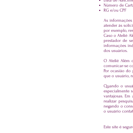
Data de Nascim
Número de Cart
RG e/ou CPF
As informações 
atender às soli
por exemplo, re
Caso o Ateliê A
prestador de se
informações ind
dos usuários.
O Ateliê Além 
comunicar-se co
Por ocasião do 
que o usuário, n
Quando o usuár
especialmente s
vantajosas. Em 
realizar pesqui
negando o conse
o usuário conta
Este site é segu