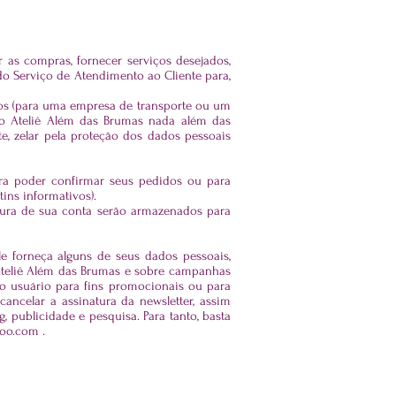
r as compras, fornecer serviços desejados,
do Serviço de Atendimento ao Cliente para,
iços (para uma empresa de transporte ou um
 do Ateliê Além das Brumas nada além das
te, zelar pela proteção dos dados pessoais
ara poder confirmar seus pedidos ou para
ins informativos).
ertura de sua conta serão armazenados para
e forneça alguns de seus dados pessoais,
 Ateliê Além das Brumas e sobre campanhas
do usuário para fins promocionais ou para
ancelar a assinatura da newsletter, assim
 publicidade e pesquisa. Para tanto, basta
oo.com
.