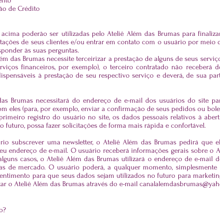
ento
ão de Crédito
acima poderão ser utilizadas pelo Ateliê Além das Brumas para finaliza
citações de seus clientes e/ou entrar em contato com o usuário por meio 
sponder às suas perguntas.
lém das Brumas necessite terceirizar a prestação de alguns de seus serv
rviços financeiros, por exemplo), o terceiro contratado não receberá
ispensáveis à prestação de seu respectivo serviço e deverá, de sua par
das Brumas necessitará do endereço de e-mail dos usuários do site p
m eles (para, por exemplo, enviar a confirmação de seus pedidos ou bolet
primeiro registro do usuário no site, os dados pessoais relativos à ab
o futuro, possa fazer solicitações de forma mais rápida e confortável.
io subscrever uma newsletter, o Ateliê Além das Brumas pedirá que el
eu endereço de e-mail. O usuário receberá informações gerais sobre o
alguns casos, o Ateliê Além das Brumas utilizará o endereço de e-mail 
sas de mercado. O usuário poderá, a qualquer momento, simplesmente c
ntimento para que seus dados sejam utilizados no futuro para marketing,
tar o Ateliê Além das Brumas através do e-mail
canalalemdasbrumas@yah
ro?