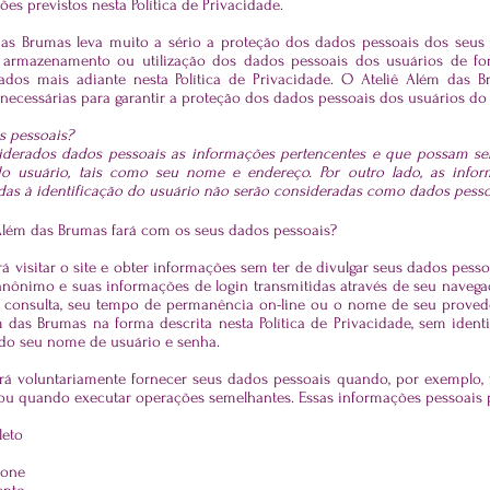
es previstos nesta Política de Privacidade.
as Brumas leva muito a sério a proteção dos dados pessoais dos seus cl
 armazenamento ou utilização dos dados pessoais dos usuários de fo
itados mais adiante nesta Política de Privacidade. O Ateliê Além das
necessárias para garantir a proteção dos dados pessoais dos usuários do 
s pessoais?
iderados dados pessoais as informações pertencentes e que possam ser 
do usuário, tais como seu nome e endereço. Por outro lado, as inf
das à identificação do usuário não serão consideradas como dados pesso
Além das Brumas fará com os seus dados pessoais?
 visitar o site e obter informações sem ter de divulgar seus dados pesso
nônimo e suas informações de login transmitidas através de seu navegado
consulta, seu tempo de permanência on-line ou o nome de seu provedor 
m das Brumas na forma descrita nesta Política de Privacidade, sem ident
do seu nome de usuário e senha.
á voluntariamente fornecer seus dados pessoais quando, por exemplo, f
ou quando executar operações semelhantes. Essas informações pessoais p
eto
fone