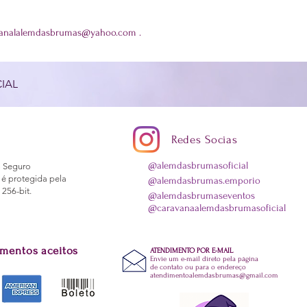
analalemdasbrumas@yahoo.com
.
IAL
Redes Socias
@alemdasbrumasoficial
 Seguro
 é protegida pela
@
alemdasbrumas.emporio
 256-bit.
@alemdasbrumaseventos
@caravanaalemdasbrumasoficial
mentos aceitos
ATENDIMENTO POR E-MAIL
Envie um e-mail direto pela página
de contato ou para o endereço
atendimentoalemdasbrumas@gmail.com