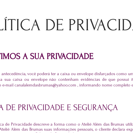
ÍTICA DE PRIVACI
IMOS A SUA PRIVACIDADE
m antecedência, você poderá ter a caixa ou envelope disfarçados como
 a sua caixa ou envelope não contenham evidências de que possui ite
o e-mail
canalalemdasbrumas@yahoo.com
, informando nome completo 
CA DE PRIVACIDADE E SEGURANÇA
tica de Privacidade descreve a forma como o Ateliê Além das Brumas utiliz
Ateliê Além das Brumas suas informações pessoais, o cliente declara 