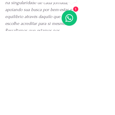
na singularidade de cada jornada,
apoiando sua busca por bem-estar e
1
equilíbrio através daquilo que você
escolhe acreditar para si mesmo.
Ressaltamos que estamos nos
eximindo de possíveis
questionamentos quanto à
legitimidade, visto que se trata de um
produto imaginativo, intuitivo, lúdico e
energético baseado na perfumaria,
saboaria e na cosmetologia artesanal.
.
.
.
***