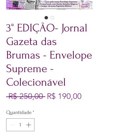
3° EDIÇÃO- Jornal
Gazeta das
Brumas - Envelope
Supreme -
Colecionável
Preço normal
Preço promocio
 R$ 250,00 
R$ 190,00
Quantidade
*