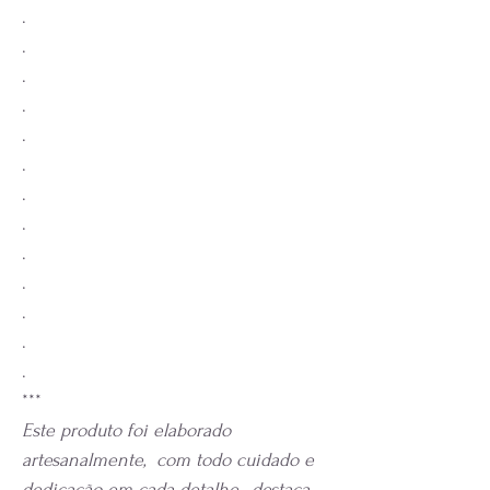
.
.
.
.
.
.
.
.
.
.
.
.
.
***
Este produto foi elaborado
artesanalmente, com todo cuidado e
dedicação em cada detalhe, destaca-