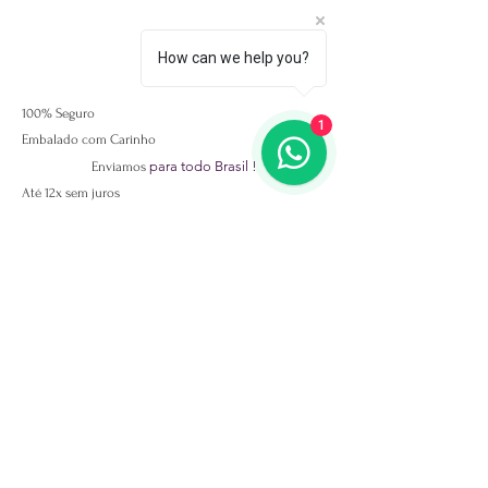
How can we help you?
100% Seguro
1
Embalado com Carinho
para todo Brasil !
Enviamos
Até 12x sem juros
Exclusividades Artesanais
Atendimento Exclusivo via Instagram!
Aceitamos Pix também!
Além das Brumas Oficial