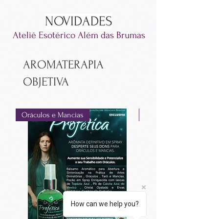
NOVIDADES
Ateliê Esotérico Alé
m das Brumas
AROMATERAPIA
OBJETIVA
Oráculos e Mancias
Purificador
How can we help you?