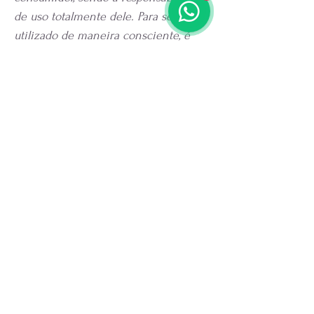
de uso totalmente dele. Para ser
utilizado de maneira consciente, é
importante ler atentamente as
instruções.
Não nos
responsabilizamos por uso indevido
ou interpretações análogas à medicina
convencional. Sua utilização é
totalmente intuitiva, guiada pela
atenção e energia que o consumidor
acreditar e dedicar a ele. Acreditamos
na singularidade de cada jornada,
apoiando sua busca por bem-estar e
equilíbrio através daquilo que você
escolhe acreditar para si mesmo.
Ressaltamos que estamos nos
eximindo de possíveis