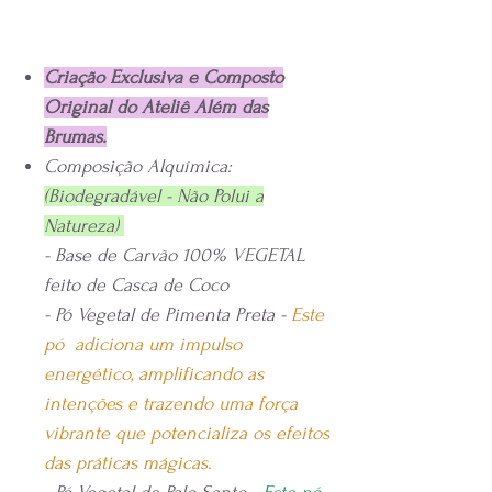
Criação Exclusiva e Composto
Original do Ateliê Além das
Brumas.
Composição Alquímica:
(Biodegradável - Não Polui a
Natureza)
- Base de Carvão 100% VEGETAL
feito de Casca de Coco
- Pó Vegetal de Pimenta Preta -
Este
pó adiciona um impulso
energético, amplificando as
intenções e trazendo uma força
vibrante que potencializa os efeitos
das práticas mágicas.