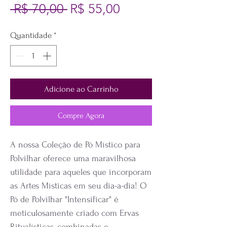
Preço normal
Preço promociona
 R$ 70,00 
R$ 55,00
Quantidade
*
Adicione ao Carrinho
Compre Agora
A nossa Coleção de Pó Místico para
Polvilhar oferece uma maravilhosa
utilidade para aqueles que incorporam
as Artes Místicas em seu dia-a-dia! O
Pó de Polvilhar "Intensificar" é
meticulosamente criado com Ervas
Ritualísticas, combinadas e