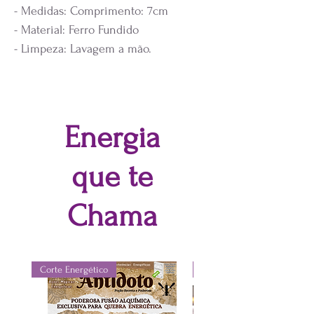
- Medidas: Comprimento: 7cm
- Material: Ferro Fundido
- Limpeza: Lavagem a mão.
Energia
que te
Chama
Corte Energético
Spray Vibracional Terapêuti