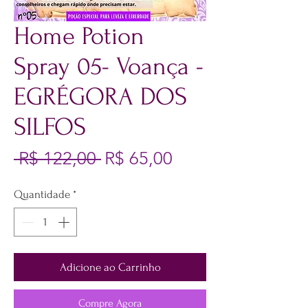
Home Potion
Spray 05- Voança -
EGRÉGORA DOS
SILFOS
Preço normal
Preço promocion
 R$ 122,00 
R$ 65,00
Quantidade
*
Adicione ao Carrinho
Compre Agora