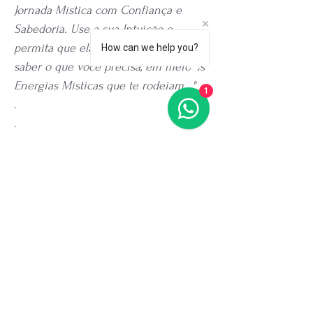
Jornada Mística com Confiança e
Sabedoria. Use a sua Intuição e
permita que ela seja a bússola para
How can we help you?
saber o que você precisa, em meio às
Energias Místicas que te rodeiam..."
1
.
.
.
.
ATENÇÃO
: Não ingerir. Manter fora do
alcance de crianças e animais.
*Produto Nacional (Magia Brasileira).
*Imagem meramente ilustrativa,
podendo ocorrer mudanças de tons e
cores.