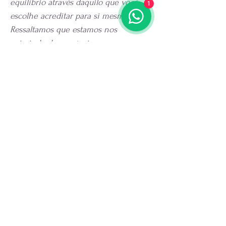
equilíbrio através daquilo que você
1
escolhe acreditar para si mesmo.
Ressaltamos que estamos nos
eximindo de possíveis
questionamentos quanto à
legitimidade, visto que se trata de um
produto imaginativo, intuitivo, lúdico e
energético baseado na perfumaria,
saboaria e na cosmetologia artesanal.
Energia
que te
Chama