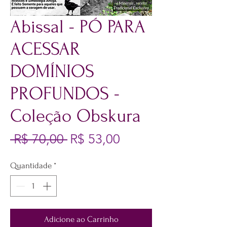
Abissal - PÓ PARA
ACESSAR
DOMÍNIOS
PROFUNDOS -
Coleção Obskura
Preço normal
Preço promociona
 R$ 70,00 
R$ 53,00
Quantidade
*
Adicione ao Carrinho